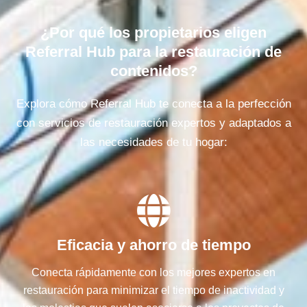
¿Por qué los propietarios eligen
Referral Hub para la restauración de
contenidos?
Explora cómo Referral Hub te conecta a la perfección
con servicios de restauración expertos y adaptados a
las necesidades de tu hogar:
Eficacia y ahorro de tiempo
Conecta rápidamente con los mejores expertos en
restauración para minimizar el tiempo de inactividad y