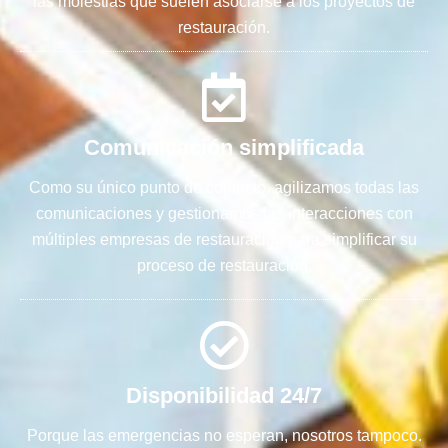
las molestias que suelen asociarse a los proyectos de
restauración.
Comunicación simplificada
Como su único punto de contacto, agilizamos todas las
comunicaciones y gestionamos las interacciones con
múltiples empresas de restauración para simplificar su
proceso de restauración.
Disponibilidad 24/7
Porque las emergencias no esperan, nosotros tampoco.