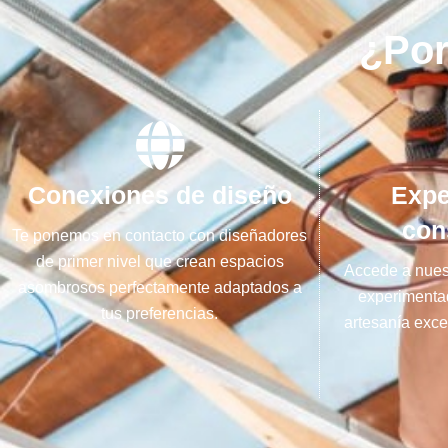
¿Por
Conexiones de diseño
Expe
con
Te ponemos en contacto con diseñadores
de primer nivel que crean espacios
Accede a nuest
asombrosos perfectamente adaptados a
experimenta
tus preferencias.
artesanía exce