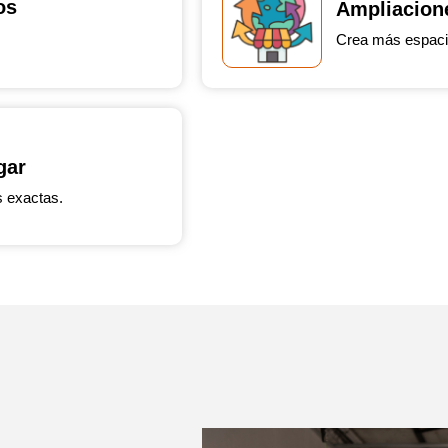
os
Ampliacion
Crea más espacio
gar
s exactas.