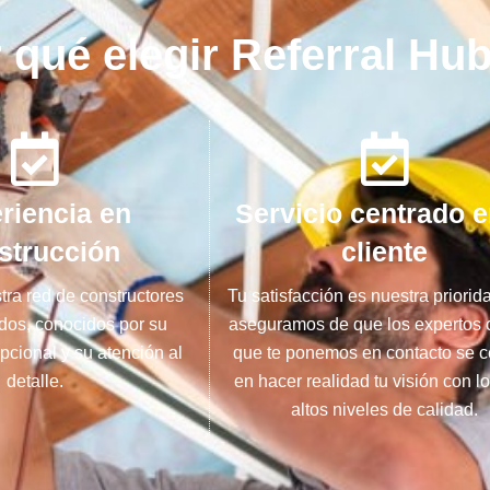
 qué elegir Referral Hu
riencia en
Servicio centrado e
strucción
cliente
ra red de constructores
Tu satisfacción es nuestra priorid
dos, conocidos por su
aseguramos de que los expertos 
pcional y su atención al
que te ponemos en contacto se c
detalle.
en hacer realidad tu visión con l
altos niveles de calidad.