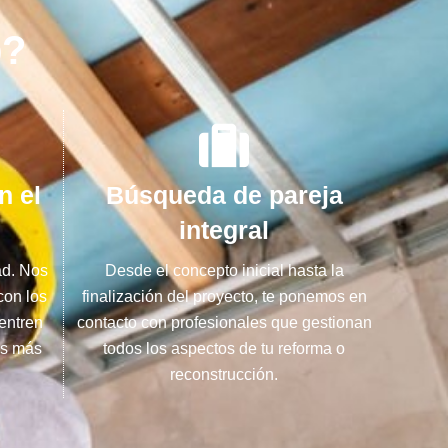
b?
n el
Búsqueda de pareja
integral
ad. Nos
Desde el concepto inicial hasta la
con los
finalización del proyecto, te ponemos en
entren
contacto con profesionales que gestionan
os más
todos los aspectos de tu reforma o
reconstrucción.