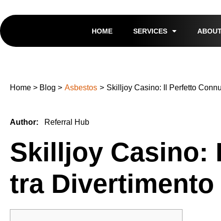
HOME
SERVICES
ABOU
Home
>
Blog
>
Asbestos
>
Skilljoy Casino: Il Perfetto Connu
Author:
Referral Hub
Skilljoy Casino:
tra Divertimento 