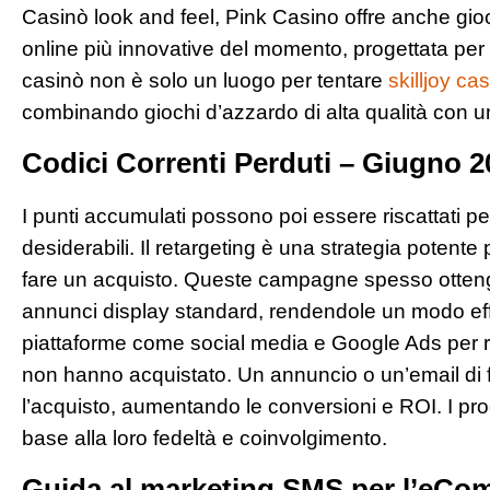
Casinò look and feel, Pink Casino offre anche gioc
online più innovative del momento, progettata per 
casinò non è solo un luogo per tentare
skilljoy ca
combinando giochi d’azzardo di alta qualità con un 
Codici Correnti Perduti – Giugno 
I punti accumulati possono poi essere riscattati per 
desiderabili. Il retargeting è una strategia potente
fare un acquisto. Queste campagne spesso ottengono
annunci display standard, rendendole un modo effi
piattaforme come social media e Google Ads per ric
non hanno acquistato. Un annuncio o un’email di 
l’acquisto, aumentando le conversioni e ROI. I program
base alla loro fedeltà e coinvolgimento.
Guida al marketing SMS per l’eComm