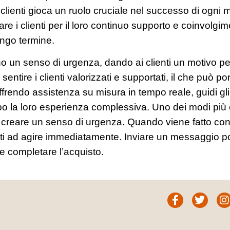
clienti gioca un ruolo cruciale nel successo di ogni 
e i clienti per il loro continuo supporto e coinvolgim
ungo termine.
o un senso di urgenza, dando ai clienti un motivo pe
tire i clienti valorizzati e supportati, il che può por
frendo assistenza su misura in tempo reale, guidi gli
o la loro esperienza complessiva. Uno dei modi più e
creare un senso di urgenza. Quando viene fatto con
lienti ad agire immediatamente. Inviare un messaggio
e e completare l’acquisto.