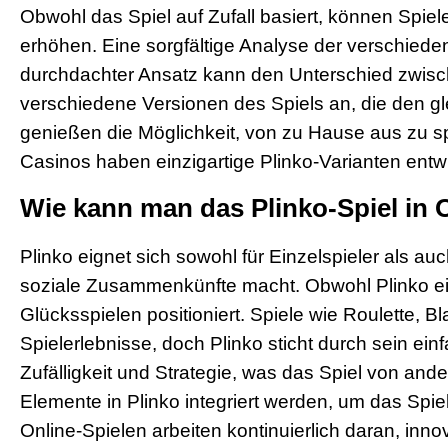
Obwohl das Spiel auf Zufall basiert, können Spi
erhöhen. Eine sorgfältige Analyse der verschiede
durchdachter Ansatz kann den Unterschied zwisc
verschiedene Versionen des Spiels an, die den gle
genießen die Möglichkeit, von zu Hause aus zu sp
Casinos haben einzigartige Plinko-Varianten entw
Wie kann man das Plinko-Spiel in 
Plinko eignet sich sowohl für Einzelspieler als a
soziale Zusammenkünfte macht. Obwohl Plinko einzi
Glücksspielen positioniert. Spiele wie Roulette, 
Spielerlebnisse, doch Plinko sticht durch sein ei
Zufälligkeit und Strategie, was das Spiel von an
Elemente in Plinko integriert werden, um das Spie
Online-Spielen arbeiten kontinuierlich daran, in