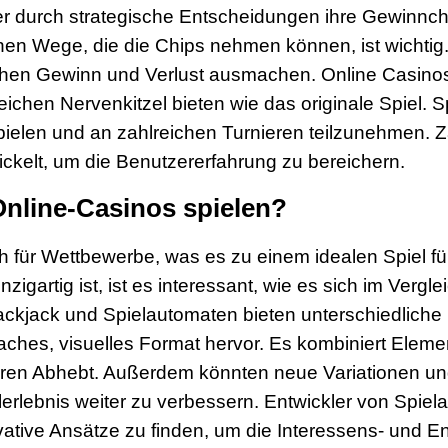
eler durch strategische Entscheidungen ihre Gewinn
nen Wege, die die Chips nehmen können, ist wichtig.
hen Gewinn und Verlust ausmachen. Online Casinos
ichen Nervenkitzel bieten wie das originale Spiel. S
ielen und an zahlreichen Turnieren teilzunehmen. Z
ickelt, um die Benutzererfahrung zu bereichern.
Online-Casinos spielen?
uch für Wettbewerbe, was es zu einem idealen Spiel fü
gartig ist, ist es interessant, wie es sich im Vergl
Blackjack und Spielautomaten bieten unterschiedliche
nfaches, visuelles Format hervor. Es kombiniert Elem
deren Abhebt. Außerdem könnten neue Variationen un
lerlebnis weiter zu verbessern. Entwickler von Spie
novative Ansätze zu finden, um die Interessens- und