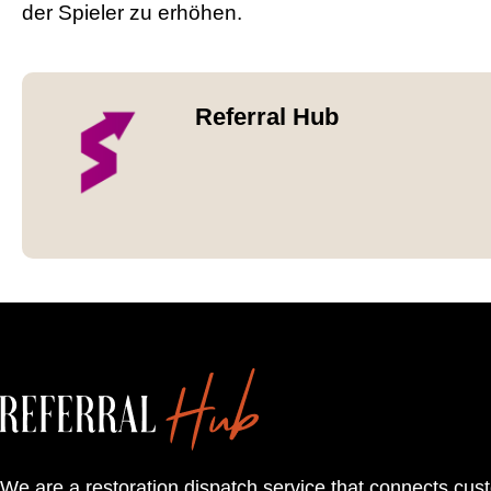
der Spieler zu erhöhen.
Referral Hub
We are a restoration dispatch service that connects cust