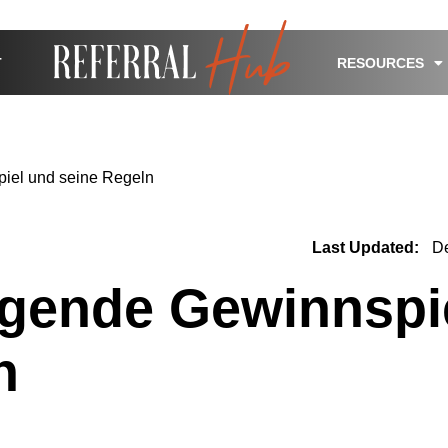
T
RESOURCES
iel und seine Regeln
Last Updated:
D
egende Gewinnspi
n