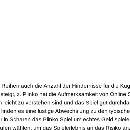
r Reihen auch die Anzahl der Hindernisse für die Kug
steigt, z. Plinko hat die Aufmerksamkeit von Online 
 leicht zu verstehen sind und das Spiel gut durchda
, finden es eine lustige Abwechslung zu den typisch
r in Scharen das Plinko Spiel um echtes Geld spiel
ufen wählen, um das Spielerlebnis an das Risiko a