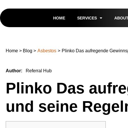
HOME
SERVICES
ABOU
Home
>
Blog
>
Asbestos
>
Plinko Das aufregende Gewinnsp
Author:
Referral Hub
Plinko Das aufr
und seine Regel