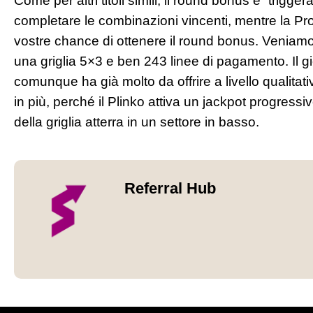
Come per altri titoli simili, il round bonus è “trigger
completare le combinazioni vincenti, mentre la Pro
vostre chance di ottenere il round bonus. Veniamo 
una griglia 5×3 e ben 243 linee di pagamento. Il g
comunque ha già molto da offrire a livello qualitat
in più, perché il Plinko attiva un jackpot progress
della griglia atterra in un settore in basso.
Referral Hub