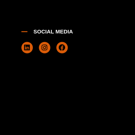
SOCIAL MEDIA