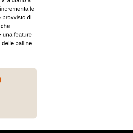
d vi aiutano a
 incrementa le
 provvisto di
o che
è una feature
 delle palline