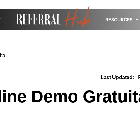
T
RESOURCES
ita
Last Updated:
line Demo Gratuit