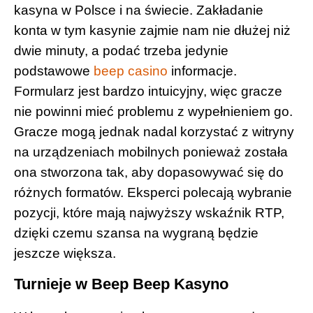
kasyna w Polsce i na świecie. Zakładanie
konta w tym kasynie zajmie nam nie dłużej niż
dwie minuty, a podać trzeba jedynie
podstawowe
beep casino
informacje.
Formularz jest bardzo intuicyjny, więc gracze
nie powinni mieć problemu z wypełnieniem go.
Gracze mogą jednak nadal korzystać z witryny
na urządzeniach mobilnych ponieważ została
ona stworzona tak, aby dopasowywać się do
różnych formatów. Eksperci polecają wybranie
pozycji, które mają najwyższy wskaźnik RTP,
dzięki czemu szansa na wygraną będzie
jeszcze większa.
Turnieje w Beep Beep Kasyno